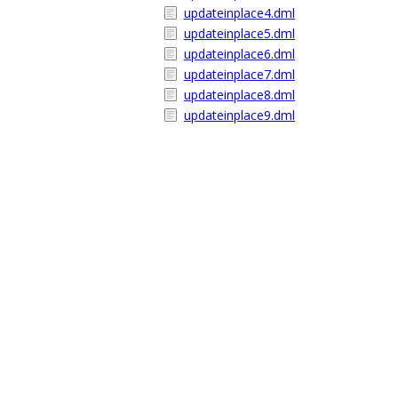
updateinplace4.dml
updateinplace5.dml
updateinplace6.dml
updateinplace7.dml
updateinplace8.dml
updateinplace9.dml