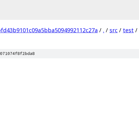
bfd43b9101c09a5bba5094992112c27a
/
.
/
src
/
test
/
071074f8f2bda8